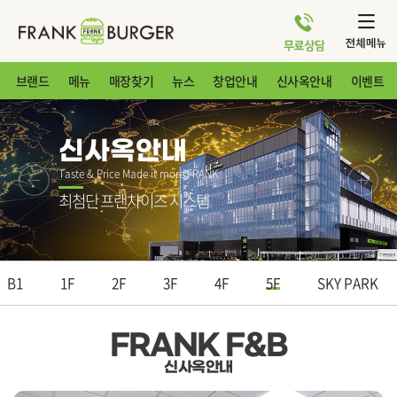
브랜드
메뉴
매장찾기
뉴스
창업안내
신사옥안내
이벤트
신사옥안내
Taste & Price Made it more FRANK
최첨단 프랜차이즈 시스템​
B1
1F
2F
3F
4F
5F
SKY PARK
FRANK F&B
신사옥안내