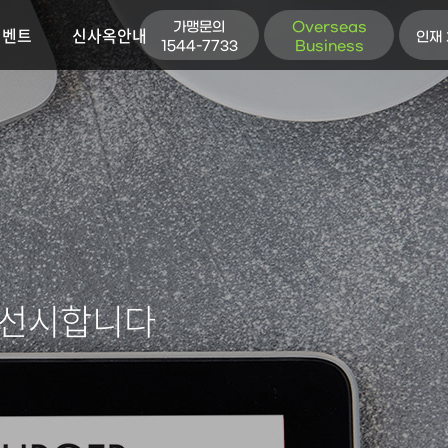
가맹문의
Overseas
이벤트
신사옥안내
인재
1544-7733
Business
우선시합니다