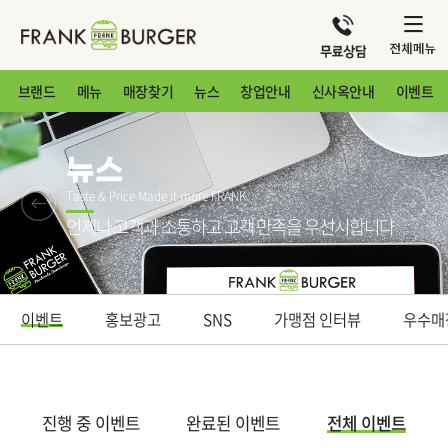
브랜드
메뉴
매장찾기
뉴스
창업안내
신사옥안내
이벤트
뉴스
Taste & Price Made it more FRANK
언제나 고객과 소통하고 고객 만족을 우선시합니다
이벤트
홍보광고
SNS
가맹점 인터뷰
우수매
진행 중 이벤트
완료된 이벤트
전체 이벤트