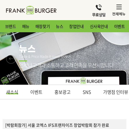
브랜드
메뉴
매장찾기
뉴스
창업안내
신사옥안내
이벤트
뉴스
Taste & Price Made it more FRANK
언제나 고객과 소통하고 고객 만족을 우선시합니다
새소식
이벤트
홍보광고
SNS
가맹점 인터뷰
[박람회참가] 서울 코엑스 IFS프랜차이즈 창업박람회 참가 완료