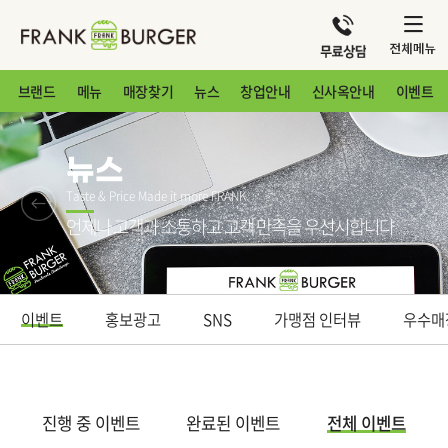
브랜드
메뉴
매장찾기
뉴스
창업안내
신사옥안내
이벤트
뉴스
Taste & Price Made it more FRANK
언제나 고객과 소통하고 고객 만족을 우선시합니다
이벤트
홍보광고
SNS
가맹점 인터뷰
우수매
진행 중 이벤트
완료된 이벤트
전체 이벤트