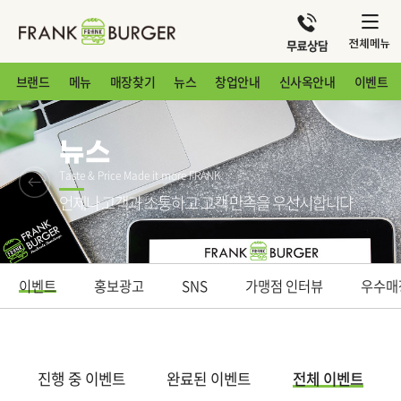
브랜드
메뉴
매장찾기
뉴스
창업안내
신사옥안내
이벤트
뉴스
Taste & Price Made it more FRANK
언제나 고객과 소통하고 고객 만족을 우선시합니다
이벤트
홍보광고
SNS
가맹점 인터뷰
우수매
진행 중 이벤트
완료된 이벤트
전체 이벤트