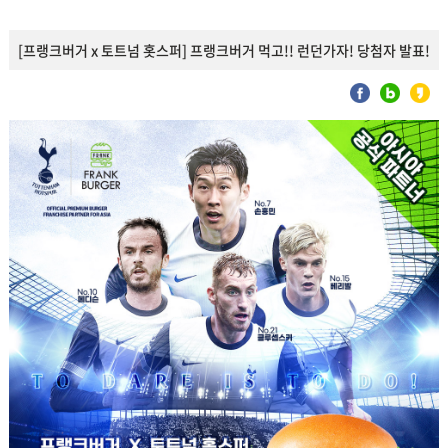
[프랭크버거 x 토트넘 홋스퍼] 프랭크버거 먹고!! 런던가자! 당첨자 발표!