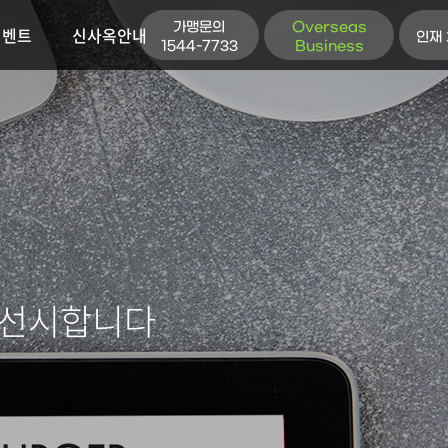
가맹문의
Overseas
이벤트
신사옥안내
인재
1544-7733
Business
우선시합니다