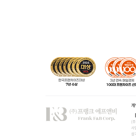
개
(
사업
상