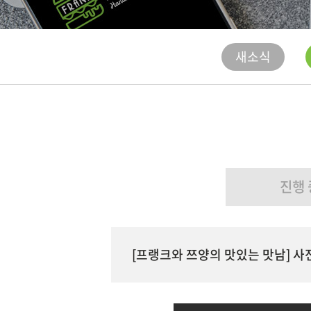
새소식
진행 
[프랭크와 쯔양의 맛있는 맛남] 사전