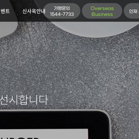
가맹문의
Overseas
이벤트
신사옥안내
인재
1544-7733
Business
우선시합니다