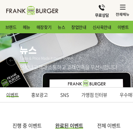
브랜드
메뉴
매장찾기
뉴스
창업안내
신사옥안내
이벤트
뉴스
Taste & Price Made it more FRANK
언제나 고객과 소통하고 고객 만족을 우선시합니다
이벤트
홍보광고
SNS
가맹점 인터뷰
우수매
진행 중 이벤트
완료된 이벤트
전체 이벤트